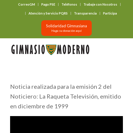
CorreoGM
Pago PSE
Teléfonos
Trabaje con Nosotros
‎ ‎ ‎ ‎ ‎ ‎ ‎
Atención y Servicio PQRS
Transparencia
Participa
Solidaridad Gimnasiana
Haga su donación aquí
Noticia realizada para la emisión 2 del
Noticiero: La Raqueta Televisión, emitido
en diciembre de 1999