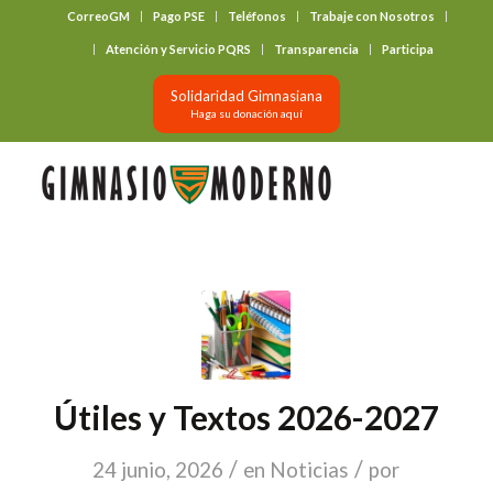
CorreoGM
Pago PSE
Teléfonos
Trabaje con Nosotros
‎ ‎ ‎ ‎ ‎ ‎ ‎
Atención y Servicio PQRS
Transparencia
Participa
Solidaridad Gimnasiana
Haga su donación aquí
Útiles y Textos 2026-2027
/
/
24 junio, 2026
en
Noticias
por