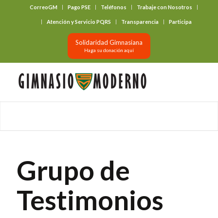
CorreoGM
Pago PSE
Teléfonos
Trabaje con Nosotros
‎ ‎ ‎ ‎ ‎ ‎ ‎
Atención y Servicio PQRS
Transparencia
Participa
Solidaridad Gimnasiana
Haga su donación aquí
Grupo de
Testimonios