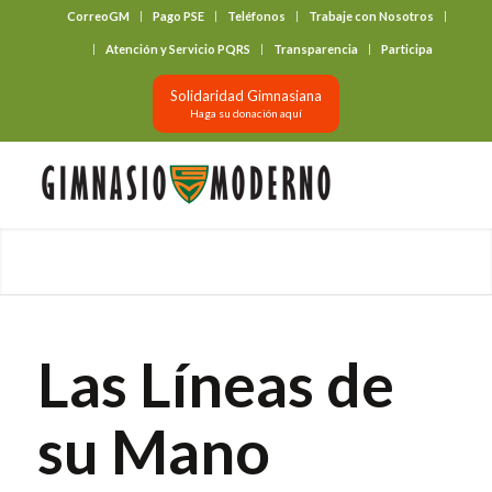
CorreoGM
Pago PSE
Teléfonos
Trabaje con Nosotros
‎ ‎ ‎ ‎ ‎ ‎ ‎
Atención y Servicio PQRS
Transparencia
Participa
Solidaridad Gimnasiana
Haga su donación aquí
Las Líneas de
su Mano