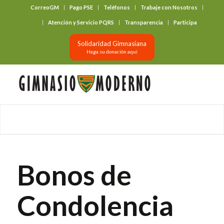
CorreoGM
Pago PSE
Teléfonos
Trabaje con Nosotros
‎ ‎ ‎ ‎ ‎ ‎ ‎
Atención y Servicio PQRS
Transparencia
Participa
Solidaridad Gimnasiana
Haga su donación aquí
Bonos de
Condolencia