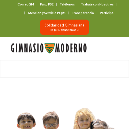
CorreoGM
Pago PSE
Teléfonos
Trabaje con Nosotros
‎ ‎ ‎ ‎ ‎ ‎ ‎
Atención y Servicio PQRS
Transparencia
Participa
Solidaridad Gimnasiana
Haga su donación aquí