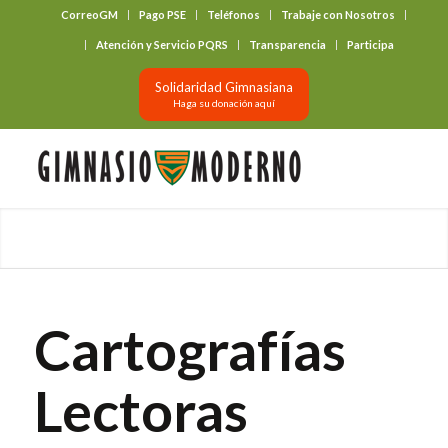
CorreoGM
Pago PSE
Teléfonos
Trabaje con Nosotros
‎ ‎ ‎ ‎ ‎ ‎ ‎
Atención y Servicio PQRS
Transparencia
Participa
Solidaridad Gimnasiana
Haga su donación aquí
Cartografías
Lectoras