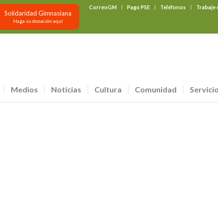
CorreoGM
Pago PSE
Teléfonos
Trabaje
Solidaridad Gimnasiana
Haga su donación aquí
Medios
Noticias
Cultura
Comunidad
Servici