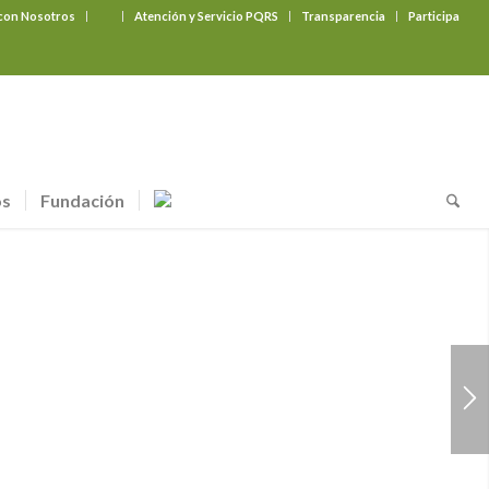
 con Nosotros
‎ ‎ ‎ ‎ ‎ ‎ ‎
Atención y Servicio PQRS
Transparencia
Participa
os
Fundación