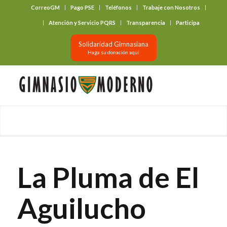
CorreoGM
Pago PSE
Teléfonos
Trabaje con Nosotros
‎ ‎ ‎ ‎ ‎ ‎ ‎
Atención y Servicio PQRS
Transparencia
Participa
Solidaridad Gimnasiana
Haga su donación aquí
La Pluma de El
Aguilucho