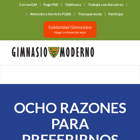
CorreoGM
Pago PSE
Teléfonos
Trabaje con Nosotros
‎ ‎ ‎ ‎ ‎ ‎ ‎
Atención y Servicio PQRS
Transparencia
Participa
Solidaridad Gimnasiana
Haga su donación aquí
OCHO RAZONES
PARA
PREFERIRNOS