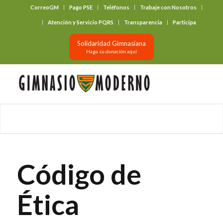
CorreoGM
Pago PSE
Teléfonos
Trabaje con Nosotros
‎ ‎ ‎ ‎ ‎ ‎ ‎
Atención y Servicio PQRS
Transparencia
Participa
Solidaridad Gimnasiana
Haga su donación aquí
Código de
Ética