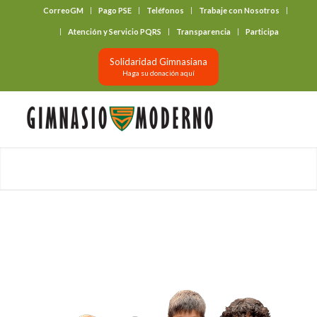
CorreoGM
Pago PSE
Teléfonos
Trabaje con Nosotros
‎ ‎ ‎ ‎ ‎ ‎ ‎
Atención y Servicio PQRS
Transparencia
Participa
Solidaridad Gimnasiana
Haga su donación aquí