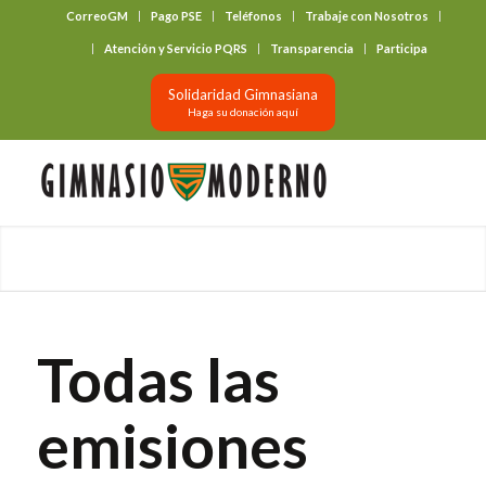
CorreoGM
Pago PSE
Teléfonos
Trabaje con Nosotros
‎ ‎ ‎ ‎ ‎ ‎ ‎
Atención y Servicio PQRS
Transparencia
Participa
Solidaridad Gimnasiana
Haga su donación aquí
Todas las
emisiones