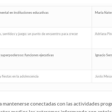
mental en instituciones educativas
María Nate
, sentidos y juego: un punto de encuentro para crecer
Adriana Pini
o superpoderoso: funciones ejecutivas
Ignacio Ser
y fiestas en la adolescencia
Justo Mesa
 a mantenerse conectadas con las actividades progr
stos medios les estaremos informando con antelaci