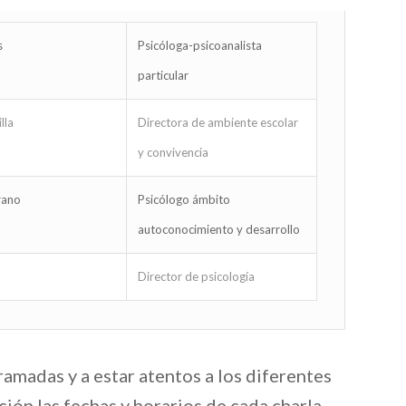
s
Psicóloga-psicoanalista
particular
lla
Directora de ambiente escolar
y convivencia
rano
Psicólogo ámbito
autoconocimiento y desarrollo
Director de psicología
amadas y a estar atentos a los diferentes
ón las fechas y horarios de cada charla.