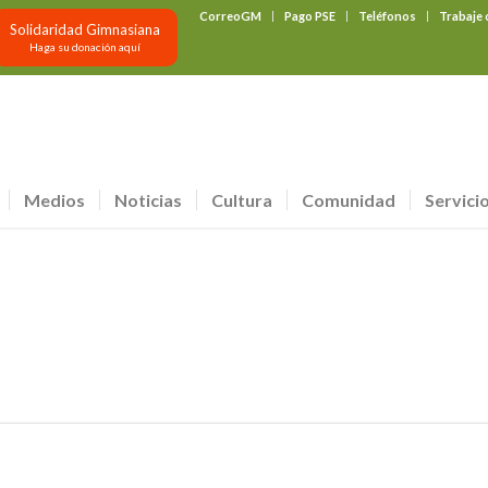
CorreoGM
Pago PSE
Teléfonos
Trabaje
Solidaridad Gimnasiana
Haga su donación aquí
Medios
Noticias
Cultura
Comunidad
Servici