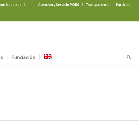
 con Nosotros
‎ ‎ ‎ ‎ ‎ ‎ ‎
Atención y Servicio PQRS
Transparencia
Participa
os
Fundación