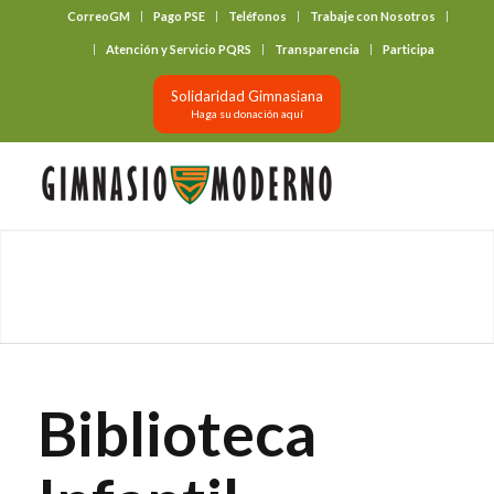
CorreoGM
Pago PSE
Teléfonos
Trabaje con Nosotros
‎ ‎ ‎ ‎ ‎ ‎ ‎
Atención y Servicio PQRS
Transparencia
Participa
Solidaridad Gimnasiana
Haga su donación aquí
Biblioteca