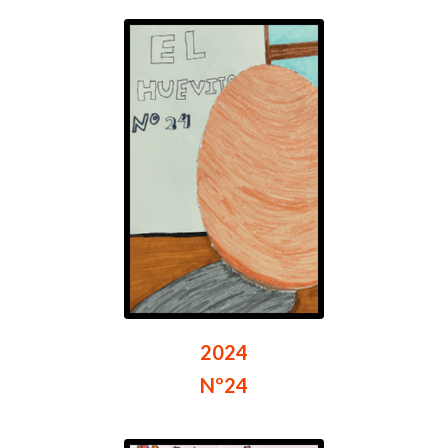
2024
Nº24