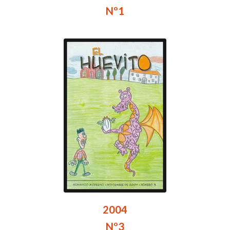
Nº1
2004
Nº3