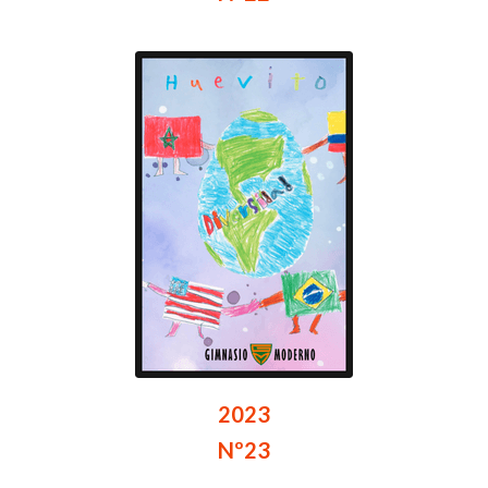
2023
Nº23