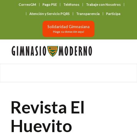
CorreoGM
Pago PSE
Teléfonos
Trabaje con Nosotros
‎ ‎ ‎ ‎ ‎ ‎ ‎
Atención y Servicio PQRS
Transparencia
Participa
Solidaridad Gimnasiana
Haga su donación aquí
Revista El
Huevito