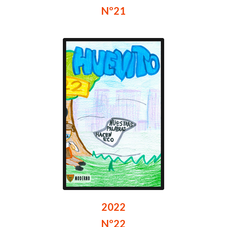
Nº21
2022
Nº22