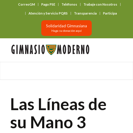
CorreoGM
Pago PSE
Teléfonos
Trabaje con Nosotros
‎ ‎ ‎ ‎ ‎ ‎ ‎
Atención y Servicio PQRS
Transparencia
Participa
Solidaridad Gimnasiana
Haga su donación aquí
Las Líneas de
su Mano 3