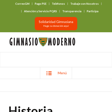
CorreoGM
Pago PSE
Teléfonos
Trabaje con Nosotros
‎ ‎ ‎ ‎ ‎ ‎ ‎
Atención y Servicio PQRS
Transparencia
Participa
Solidaridad Gimnasiana
Haga su donación aquí
Menú
Historia