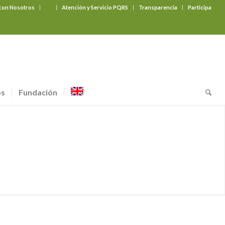
 con Nosotros
‎ ‎ ‎ ‎ ‎ ‎ ‎
Atención y Servicio PQRS
Transparencia
Participa
os
Fundación