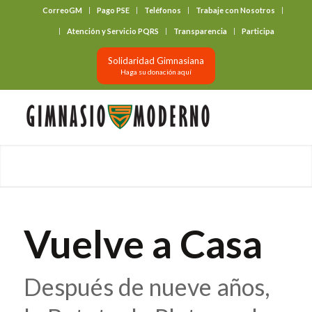
CorreoGM
Pago PSE
Teléfonos
Trabaje con Nosotros
‎ ‎ ‎ ‎ ‎ ‎ ‎
Atención y Servicio PQRS
Transparencia
Participa
Solidaridad Gimnasiana
Haga su donación aquí
Vuelve a Casa
Después de nueve años,