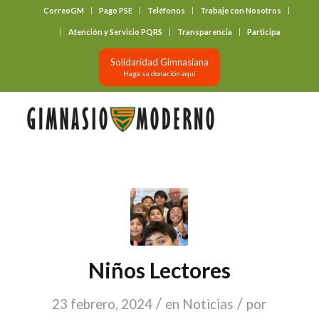
CorreoGM
Pago PSE
Teléfonos
Trabaje con Nosotros
‎ ‎ ‎ ‎ ‎ ‎ ‎
Atención y Servicio PQRS
Transparencia
Participa
Solidaridad Gimnasiana
Haga su donación aquí
Niños Lectores
/
/
23 febrero, 2024
en
Noticias
por