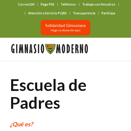
CorreoGM
Pago PSE
Teléfonos
Trabaje con Nosotros
‎ ‎ ‎ ‎ ‎ ‎ ‎
Atención y Servicio PQRS
Transparencia
Participa
Solidaridad Gimnasiana
Haga su donación aquí
Escuela de
Padres
¿Qué es?