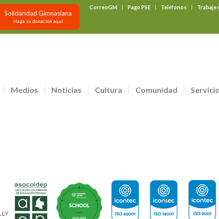
CorreoGM
Pago PSE
Teléfonos
Trabaje
Solidaridad Gimnasiana
Haga su donación aquí
Medios
Noticias
Cultura
Comunidad
Servici