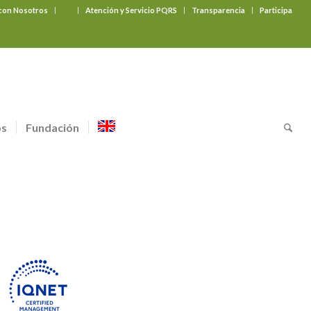
 con Nosotros
‎ ‎ ‎ ‎ ‎ ‎ ‎
Atención y Servicio PQRS
Transparencia
Participa
os
Fundación