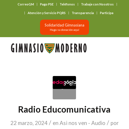
CorreoGM
Pago PSE
Teléfonos
Trabaje con Nosotros
‎ ‎ ‎ ‎ ‎ ‎ ‎
Atención y Servicio PQRS
Transparencia
Participa
Solidaridad Gimnasiana
Haga su donación aquí
Radio Educomunicativa
/
/
22 marzo, 2024
en
Asi nos ven - Audio
por