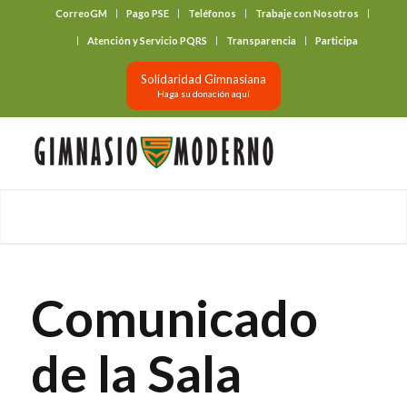
CorreoGM
Pago PSE
Teléfonos
Trabaje con Nosotros
‎ ‎ ‎ ‎ ‎ ‎ ‎
Atención y Servicio PQRS
Transparencia
Participa
Solidaridad Gimnasiana
Haga su donación aquí
Comunicado
de la Sala