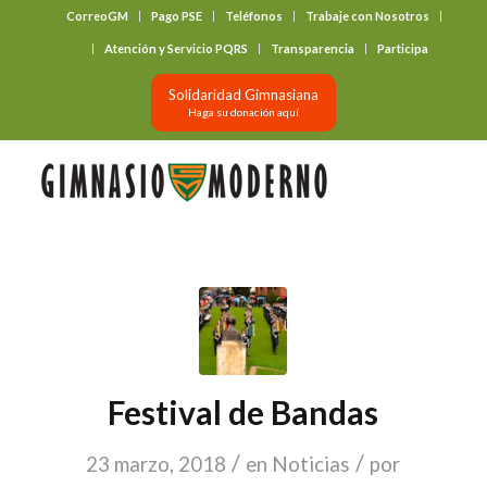
CorreoGM
Pago PSE
Teléfonos
Trabaje con Nosotros
‎ ‎ ‎ ‎ ‎ ‎ ‎
Atención y Servicio PQRS
Transparencia
Participa
Solidaridad Gimnasiana
Haga su donación aquí
Festival de Bandas
/
/
23 marzo, 2018
en
Noticias
por