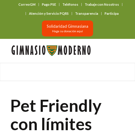
CorreoGM
Pago PSE
Teléfonos
Trabaje con Nosotros
‎ ‎ ‎ ‎ ‎ ‎ ‎
Atención y Servicio PQRS
Transparencia
Participa
Solidaridad Gimnasiana
Haga su donación aquí
Pet Friendly
con límites