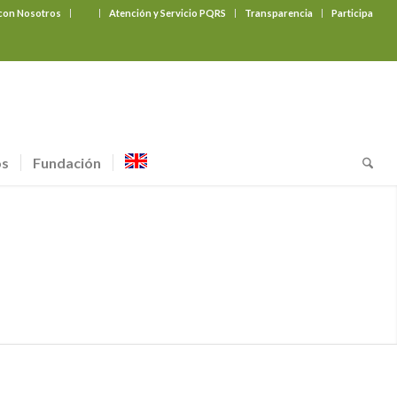
 con Nosotros
‎ ‎ ‎ ‎ ‎ ‎ ‎
Atención y Servicio PQRS
Transparencia
Participa
os
Fundación