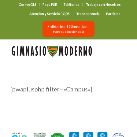
CorreoGM
Pago PSE
Teléfonos
Trabaje con Nosotros
‎ ‎ ‎ ‎ ‎ ‎ ‎
Atención y Servicio PQRS
Transparencia
Participa
Solidaridad Gimnasiana
Haga su donación aquí
[pwaplusphp filter=»Campus»]