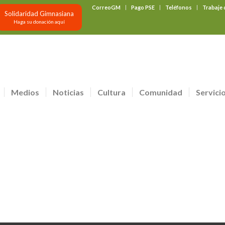
CorreoGM
Pago PSE
Teléfonos
Trabaje
Solidaridad Gimnasiana
Haga su donación aquí
Medios
Noticias
Cultura
Comunidad
Servici