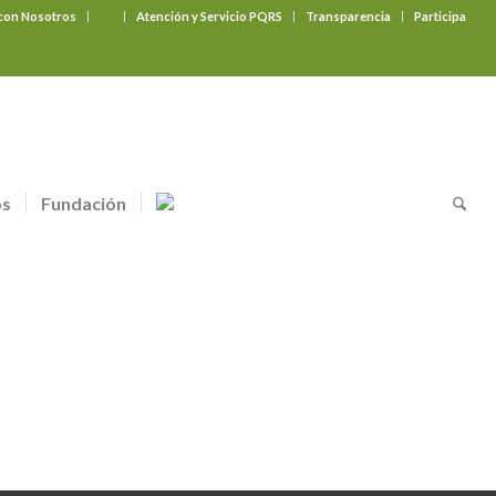
 con Nosotros
‎ ‎ ‎ ‎ ‎ ‎ ‎
Atención y Servicio PQRS
Transparencia
Participa
os
Fundación