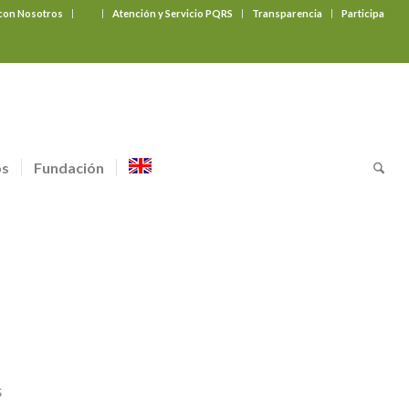
 con Nosotros
‎ ‎ ‎ ‎ ‎ ‎ ‎
Atención y Servicio PQRS
Transparencia
Participa
os
Fundación
s