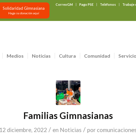
CorreoGM
Pago PSE
Teléfonos
Trabaje
Solidaridad Gimnasiana
Haga su donación aquí
Medios
Noticias
Cultura
Comunidad
Servici
Familias Gimnasianas
/
/
12 diciembre, 2022
en
Noticias
por
comunicacione