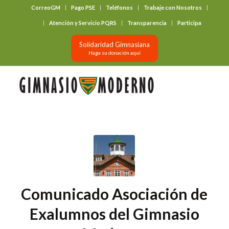
CorreoGM
Pago PSE
Teléfonos
Trabaje con Nosotros
‎ ‎ ‎ ‎ ‎ ‎ ‎
Atención y Servicio PQRS
Transparencia
Participa
Solidaridad Gimnasiana
Haga su donación aquí
Comunicado Asociación de
Exalumnos del Gimnasio