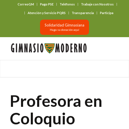
CorreoGM
Pago PSE
Teléfonos
Trabaje con Nosotros
‎ ‎ ‎ ‎ ‎ ‎ ‎
Atención y Servicio PQRS
Transparencia
Participa
Solidaridad Gimnasiana
Haga su donación aquí
Profesora en
Coloquio