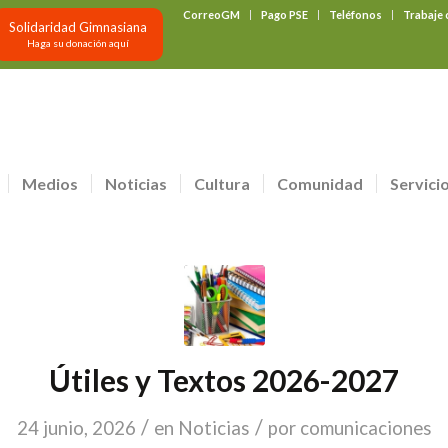
CorreoGM
Pago PSE
Teléfonos
Trabaje
Solidaridad Gimnasiana
Haga su donación aquí
Medios
Noticias
Cultura
Comunidad
Servici
Útiles y Textos 2026-2027
/
/
24 junio, 2026
en
Noticias
por
comunicaciones