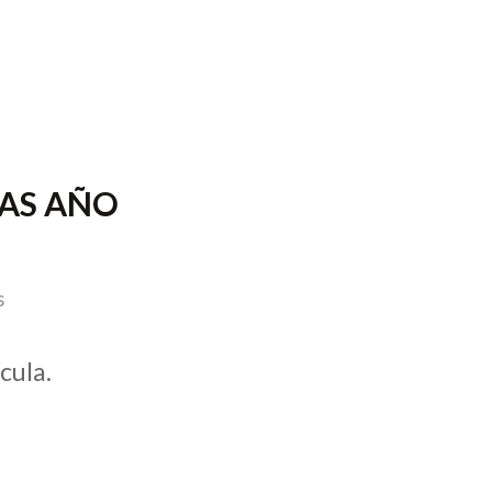
FAS AÑO
s
cula.