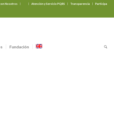
 con Nosotros
‎ ‎ ‎ ‎ ‎ ‎ ‎
Atención y Servicio PQRS
Transparencia
Participa
os
Fundación