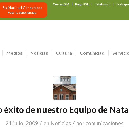
CorreoGM
Pago PSE
Teléfonos
Trabaje
Solidaridad Gimnasiana
Haga su donación aquí
Medios
Noticias
Cultura
Comunidad
Servici
 éxito de nuestro Equipo de Nat
/
/
21 julio, 2009
en
Noticias
por
comunicaciones