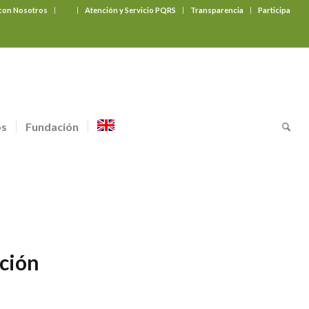
 con Nosotros
‎ ‎ ‎ ‎ ‎ ‎ ‎
Atención y Servicio PQRS
Transparencia
Participa
os
Fundación
ación