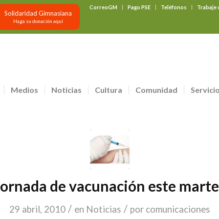
CorreoGM
Pago PSE
Teléfonos
Trabaje
Solidaridad Gimnasiana
Haga su donación aquí
Medios
Noticias
Cultura
Comunidad
Servici
Jornada de vacunación este marte
/
/
29 abril, 2010
en
Noticias
por
comunicaciones