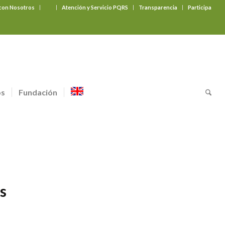
 con Nosotros
‎ ‎ ‎ ‎ ‎ ‎ ‎
Atención y Servicio PQRS
Transparencia
Participa
os
Fundación
s