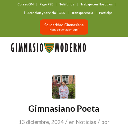
CorreoGM
Pago PSE
Teléfonos
Trabaje con Nosotros
‎ ‎ ‎ ‎ ‎ ‎ ‎
Atención y Servicio PQRS
Transparencia
Participa
Solidaridad Gimnasiana
Haga su donación aquí
Gimnasiano Poeta
/
/
13 diciembre, 2024
en
Noticias
por