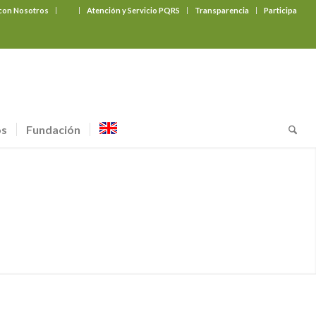
 con Nosotros
‎ ‎ ‎ ‎ ‎ ‎ ‎
Atención y Servicio PQRS
Transparencia
Participa
os
Fundación