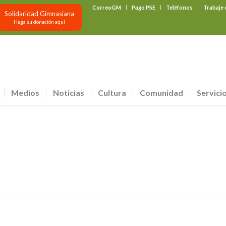
CorreoGM
Pago PSE
Teléfonos
Trabaje
Solidaridad Gimnasiana
Haga su donación aquí
Medios
Noticias
Cultura
Comunidad
Servici