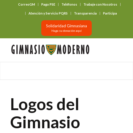
CorreoGM
Pago PSE
Teléfonos
Trabaje con Nosotros
‎ ‎ ‎ ‎ ‎ ‎ ‎
Atención y Servicio PQRS
Transparencia
Participa
Solidaridad Gimnasiana
Haga su donación aquí
Logos del
Gimnasio