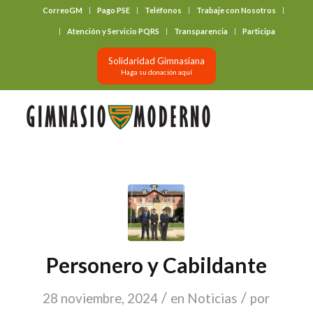
CorreoGM
Pago PSE
Teléfonos
Trabaje con Nosotros
‎ ‎ ‎ ‎ ‎ ‎ ‎
Atención y Servicio PQRS
Transparencia
Participa
Solidaridad Gimnasiana
Haga su donación aquí
Personero y Cabildante
/
/
28 noviembre, 2024
en
Noticias
por