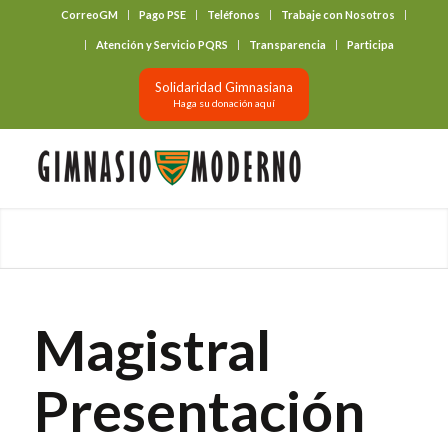
CorreoGM
Pago PSE
Teléfonos
Trabaje con Nosotros
‎ ‎ ‎ ‎ ‎ ‎ ‎
Atención y Servicio PQRS
Transparencia
Participa
Solidaridad Gimnasiana
Haga su donación aquí
Magistral
Presentación