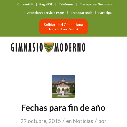
CorreoGM
Pago PSE
Teléfonos
Trabaje con Nosotros
‎ ‎ ‎ ‎ ‎ ‎ ‎
Atención y Servicio PQRS
Transparencia
Participa
Solidaridad Gimnasiana
Haga su donación aquí
Fechas para fin de año
/
/
29 octubre, 2015
en
Noticias
por