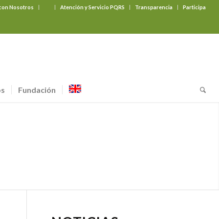
 con Nosotros
‎ ‎ ‎ ‎ ‎ ‎ ‎
Atención y Servicio PQRS
Transparencia
Participa
os
Fundación