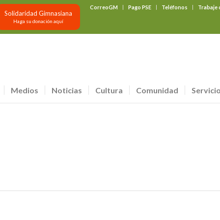
CorreoGM
Pago PSE
Teléfonos
Trabaje
Solidaridad Gimnasiana
Haga su donación aquí
Medios
Noticias
Cultura
Comunidad
Servici