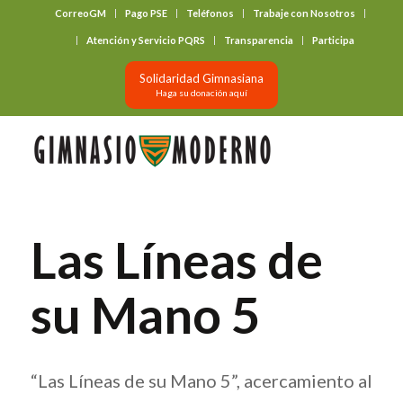
CorreoGM
Pago PSE
Teléfonos
Trabaje con Nosotros
‎ ‎ ‎ ‎ ‎ ‎ ‎
Atención y Servicio PQRS
Transparencia
Participa
Solidaridad Gimnasiana
Haga su donación aquí
Las Líneas de
su Mano 5
“Las Líneas de su Mano 5”, acercamiento al