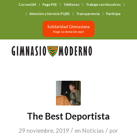
CorreoGM
Pago PSE
Teléfonos
Trabaje con Nosotros
‎ ‎ ‎ ‎ ‎ ‎ ‎
Atención y Servicio PQRS
Transparencia
Participa
Solidaridad Gimnasiana
Haga su donación aquí
The Best Deportista
/
/
29 noviembre, 2019
en
Noticias
por