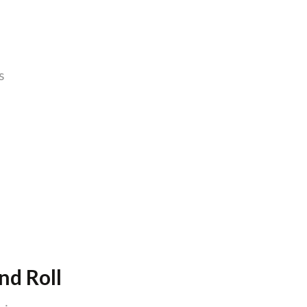
s
and Roll