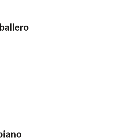
ballero
s
biano