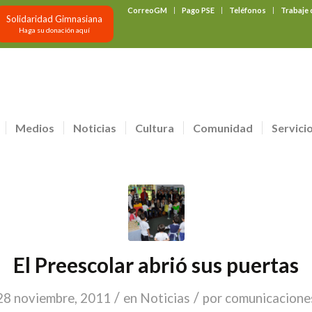
CorreoGM
Pago PSE
Teléfonos
Trabaje
Solidaridad Gimnasiana
Haga su donación aquí
Medios
Noticias
Cultura
Comunidad
Servici
El Preescolar abrió sus puertas
/
/
28 noviembre, 2011
en
Noticias
por
comunicacione