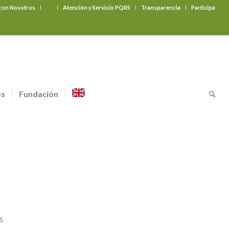
 con Nosotros
‎ ‎ ‎ ‎ ‎ ‎ ‎
Atención y Servicio PQRS
Transparencia
Participa
os
Fundación
s