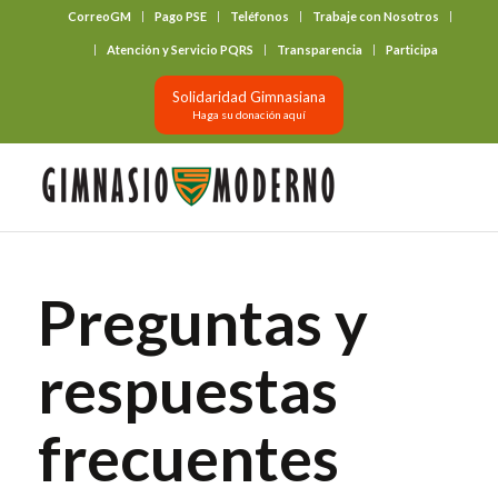
CorreoGM
Pago PSE
Teléfonos
Trabaje con Nosotros
‎ ‎ ‎ ‎ ‎ ‎ ‎
Atención y Servicio PQRS
Transparencia
Participa
Solidaridad Gimnasiana
Haga su donación aquí
Preguntas y
respuestas
frecuentes