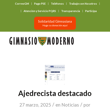
CorreoGM
Pago PSE
Teléfonos
Trabaje con Nosotros
‎ ‎ ‎ ‎ ‎ ‎ ‎
Atención y Servicio PQRS
Transparencia
Participa
Solidaridad Gimnasiana
Haga su donación aquí
Ajedrecista destacado
/
/
27 marzo, 2025
en
Noticias
por