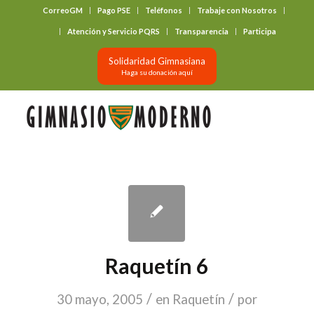
CorreoGM
Pago PSE
Teléfonos
Trabaje con Nosotros
‎ ‎ ‎ ‎ ‎ ‎ ‎
Atención y Servicio PQRS
Transparencia
Participa
Solidaridad Gimnasiana
Haga su donación aquí
Raquetín 6
/
/
30 mayo, 2005
en
Raquetín
por