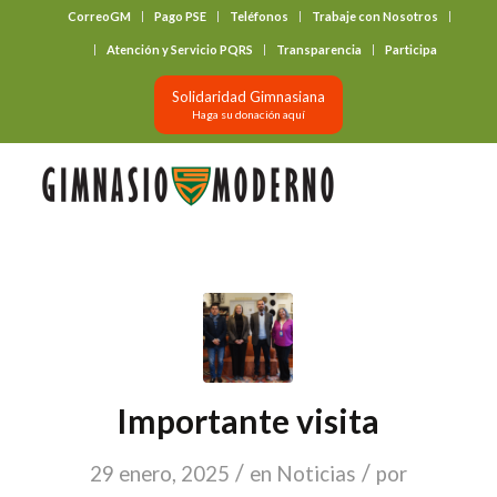
CorreoGM
Pago PSE
Teléfonos
Trabaje con Nosotros
‎ ‎ ‎ ‎ ‎ ‎ ‎
Atención y Servicio PQRS
Transparencia
Participa
Solidaridad Gimnasiana
Haga su donación aquí
Importante visita
/
/
29 enero, 2025
en
Noticias
por